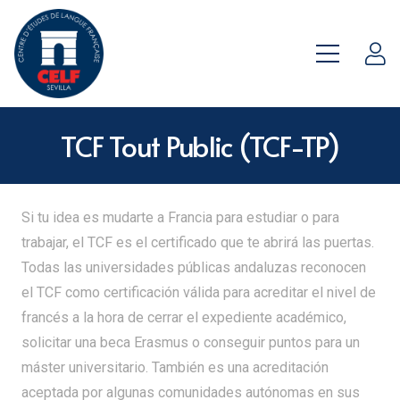
TCF Tout Public (TCF-TP)
Si tu idea es mudarte a Francia para estudiar o para
trabajar, el TCF es el certificado que te abrirá las puertas.
Todas las universidades públicas andaluzas reconocen
el TCF como certificación válida para acreditar el nivel de
francés a la hora de cerrar el expediente académico,
solicitar una beca Erasmus o conseguir puntos para un
máster universitario. También es una acreditación
aceptada por algunas comunidades autónomas en sus