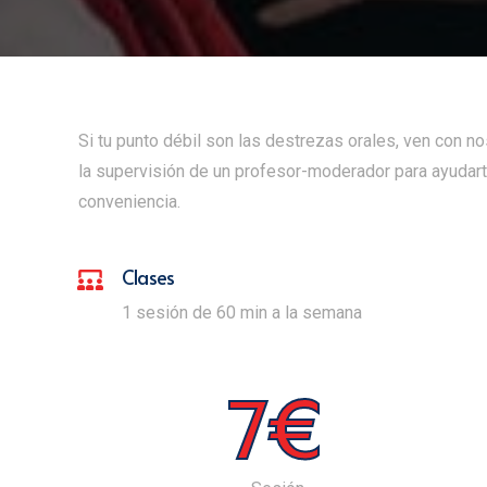
Si tu punto débil son las destrezas orales, ven con n
la supervisión de un profesor-moderador para ayudart
conveniencia.
Clases
1 sesión de 60 min a la semana
7€