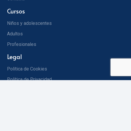
Cursos
Niños y adolescentes
Adultos
Profesionales
Legal
Política de Cookies
Política de Privacidad
info@celfsevilla.com
656 868 331
955 232 765
© CELF Sevilla by
eHidra